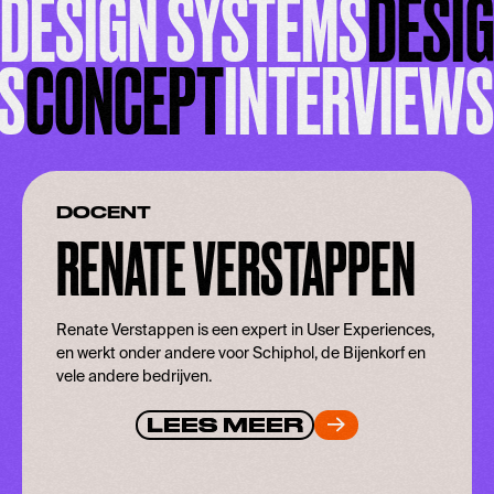
DESIGN SYSTEMS
DESIG
S
CONCEPT
INTERVIEWS
DOCENT
RENATE VERSTAPPEN
Renate Verstappen is een expert in User Experiences,
en werkt onder andere voor Schiphol, de Bijenkorf en
vele andere bedrijven.
LEES MEER
LEES MEER