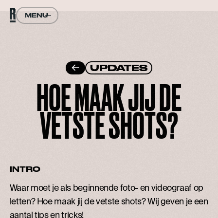
Button Text
MENU
CLOSE
UPDATES
UPDATES
HOE MAAK JIJ DE
VETSTE SHOTS?
INTRO
Waar moet je als beginnende foto- en videograaf op
letten? Hoe maak jij de vetste shots? Wij geven je een
aantal tips en tricks!